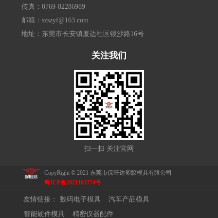
传真：0769-82286989
邮箱：szszyf@163.com
地址：东莞市长安镇厦边社区银沙路16号
关注我们
扫一扫 关注官网
CopyRight © 2021 东莞市保旺达塑胶模具有限公司
粤ICP备2021103774号
友情链接：
数码电子模具
汽车产品模具
智能硬件模具
精密仪器配件